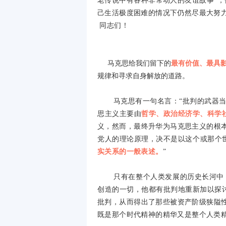
老传说中有各种非常动人的友谊故事”，
己生活极度困难的情况下仍然尽最大努
同志们！
马克思给我们留下的
最有价值、最具
规律和寻求自身解放的道路。
马克思有一句名言：“批判的武器
思主义主要由
哲学、政治经济学、科学
义，然而，最终升华为马克思主义的根
党人的理论原理，决不是以这个或那个世
实关系的一般表述。
”
只有在整个人类发展的历史长河中
创造的一切，他都有批判地重新加以探
批判，从而得出了那些被资产阶级狭隘
既是那个时代精神的精华又是整个人类