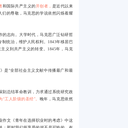
者
和国际共产主义的
开创者，
是近代以来
人们的尊敬，马克思的学说依然闪烁着耀
作的志向。大学时代，马克思广泛钻研哲
专制统治，维护人民权利。
1843
年移居巴
主主义到共产主义的转变。
1845
年，马克
》是“全部社会主义文献中传播最广和最
深刻总结革命教训，力求通过系统研究政
为“工人阶级的圣经”。
晚年，马克思依然
业作文《青年在选择职业时的考虑》中这
牲；那时我们所享受的就不是可怜的、有