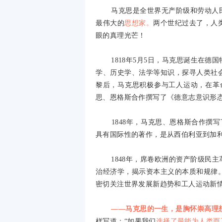
马克思是全世界无产阶级和劳动人
最伟大的
思想家。
两个世纪过去了，人
眼的真理光芒！
1818
年
5
月
5
日，马克思诞生在德国
学、历史学、法学等知识，探寻人类社
黎后，马克思积极参与工人运动，在革
思、恩格斯合作撰写了《德意志意识形
1848
年，马克思、恩格斯合作撰写
具有国际性的著作，是从西伯利亚到加
1848
年，席卷欧洲的资产阶级民主
治经济学，揭示资本主义的本质和规律
密切关注世界发展新趋势和工人运动新
——马克思的一生，是胸怀崇高理
样写道：“如果我们
选择了最能为人类而