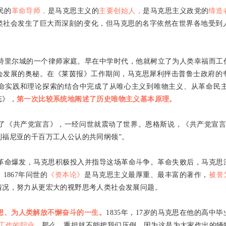
民的
革命导师，
是马克思主义的
主要创始人，
是马克思主义政党的
缔造
类社会发生了巨大而深刻的变化，但马克思的名字依然在世界各地受到
特里尔城的一个律师家庭。早在中学时代，他就树立了为人类幸福而工
会发展的奥秘。在《莱茵报》工作期间，马克思犀利抨击普鲁士政府的
命实践和理论探索的结合中完成了从唯心主义到唯物主义、从革命民
态》，
第一次比较系统地阐述了历史唯物主义基本原理。
了《共产党宣言》，一经问世就震动了世界。恩格斯说，《共产党宣言
利福尼亚的千百万工人公认的共同纲领”。
革命爆发，马克思积极投入并指导这场革命斗争。革命失败后，马克思
。
1867
年问世的
《资本论》
是马克思主义最厚重、最丰富的著作，
被誉
情况，努力从更宏大的视野思考人类社会发展问题。
想、为人类解放不懈奋斗的一生。
1835
年，
17
岁的马克思在他的高中毕
工作的职业，
那么，重担就不能把我们压倒，因为这是为大家作出的牺