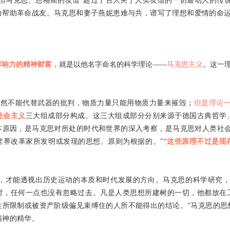
但马克思、恩格斯的友谊“超过了古人关于人类友谊的一切最动人的传
力帮助革命战友。马克思和妻子燕妮患难与共，谱写了理想和爱情的命
影响力的精神财富，
就是以他名字命名的科学理论——
马克思主义
。这一
当然不能代替武器的批判，物质力量只能用物质力量来摧毁；
但是理论
社会主义
三大组成部分构成。这三大组成部分分别来源于德国古典哲学
本原因，是马克思对所处的时代和世界的深入考察，是马克思对人类社会
界改革家所发明或发现的思想、原则为根据的。”“
这些原理不过是现
，才能透视出历史运动的本质和时代发展的方向。马克思的科学研究，
讨，任何一点也没有忽略过去。凡是人类思想所建树的一切，他都放在
性所限制或被资产阶级偏见束缚住的人所不能得出的结论。”马克思的思
精神的精华。