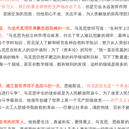
千百万人，我们的事业将悄然无声地存在下去，
但是它会永远发挥作用
辛、贫病交加的煎熬，但他初心不改、矢志不渝，为人类解放的崇高理想
阻、为追求真理而勇攀思想高峰的一生。
马克思曾经写道：“在科学上
点。
”马克思为创立科学理论体系，付出了常人难以想象的艰辛，最终
各个学科知识，而且深入了解和研究各种自然科学知识，努力从人类创
马克思在给友人的信中谈到，为了《资本论》的写作，“我一直在坟墓的
在多病的晚年，马克思仍然不断迈向新的科学领域和目标，写下了数量庞
的每一个领域，甚至在数学领域，都有独到的发现，这样的领域是很多的
界、建立新世界而不息战斗的一生。
恩格斯说，
“马克思首先是一个革命
地进行斗争”。马克思毕生的使命就是为人民解放而奋斗。为了改变人民
命斗争最前沿。他领导创建了世界上第一个无产阶级政党——
共产主义
第一次工人阶级夺取政权的革命——巴黎公社革命，满腔热情、百折不
血有肉的常人。
他热爱生活，真诚朴实，重情重义。马克思、恩格斯