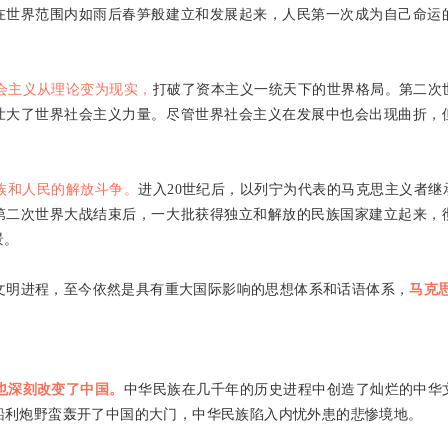
在世界范围内如雨后春笋般建立和发展起来，人民第一次成为自己命运
会主义从理论变为现实，
打破了资本主义一统天下的世界格局。第二次
壮大了世界社会主义力量。尽管世界社会主义在发展中也会出现曲折，
族和人民的解放斗争。
进入
20
世纪后，以列宁为代表的马克思主义者继
第二次世界大战结束后，一大批获得独立和解放的民族国家建立起来，
景。
文明进程，至今依然是具有重大国际影响的思想体系和话语体系，
马克
也深刻改变了中国。
中华民族在几千年的历史进程中创造了灿烂的中华
船利炮野蛮轰开了中国的大门，中华民族陷入内忧外患的悲惨境地。