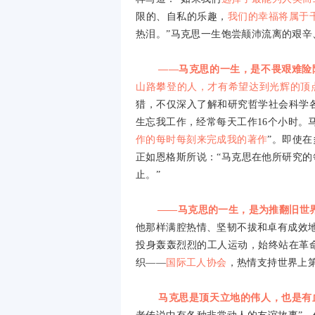
限的、自私的乐趣，
我们的幸福将属于
热泪。”马克思一生饱尝颠沛流离的艰
——马克思的一生，是不畏艰难险
山路攀登的人，才有希望达到光辉的顶
猎，不仅深入了解和研究哲学社会科学
生忘我工作，经常每天工作
16
个小时。
作的每时每刻来完成我的著作
”。即使
正如恩格斯所说：“马克思在他所研究
止。”
——马克思的一生，是为推翻旧世
他那样满腔热情、坚韧不拔和卓有成效
投身轰轰烈烈的工人运动，始终站在革
织——
国际工人协会
，热情支持世界上
马克思是顶天立地的伟人，也是有