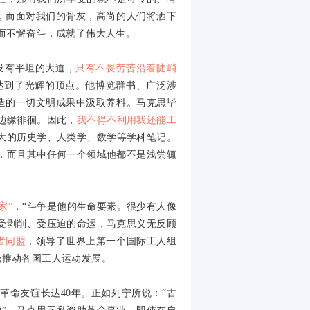
，而面对我们的骨灰，高尚的人们将洒下
而不懈奋斗，成就了伟大人生。
没有平坦的大道，
只有不畏劳苦沿着陡峭
达到了光辉的顶点。他博览群书、广泛涉
造的一切文明成果中汲取养料。马克思毕
边缘徘徊。因此，
我不得不利用我还能工
大的历史学、人类学、数学等学科笔记。
，而且其中任何一个领域他都不是浅尝辄
家”
，“斗争是他的生命要素。很少有人像
受剥削、受压迫的命运，马克思义无反顾
者同盟
，领导了世界上第一个国际工人组
挠推动各国工人运动发展。
的革命友谊长达
40
年。正如列宁所说：“古