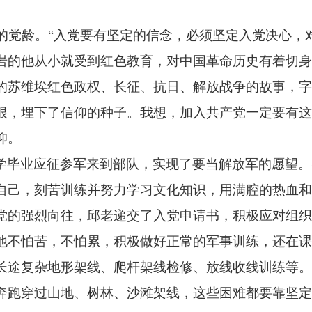
的党龄。“入党要有坚定的信念，必须坚定入党决心，
岩的他从小就受到红色教育，对中国革命历史有着切身
的苏维埃红色政权、长征、抗日、解放战争的故事，字
根，埋下了信仰的种子。我想，加入共产党一定要有这
仰。
学毕业应征参军来到部队，实现了要当解放军的愿望。
自己，刻苦训练并努力学习文化知识，用满腔的热血和
党的强烈向往，邱老递交了入党申请书，积极应对组织
他不怕苦，不怕累，积极做好正常的军事训练，还在课
长途复杂地形架线、爬杆架线检修、放线收线训练等。
奔跑穿过山地、树林、沙滩架线，这些困难都要靠坚定