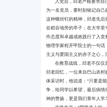
入党后，邱老严格要求自
为一名党员，要时刻铭记自己
这种螺丝钉的精神，邱老先后
在稻谷地旁的亭子；在大学里
作态度和卓越成效践行了入党
物理学家程开甲院士的一句话
主义与爱国主义的赤子之心，
在教育战线，邱老不仅仅
邱老回忆，一位来自巴山农村
体采访时，他说道：“只要是
争，给同学以希望，最后病情
神的赞扬，更是我们青年人学