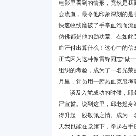
电影里看到的情形，竟然是我
会流血，最令他印象深刻的是
快速收线磨破了手掌血泡而流
仿佛都是他的勋功章。在如此
血汗付出算什么！这心中的信
正式因为这种像雷锋同志“做一
组织的考验，成为了一名光荣
月里，党员用一腔热血克服考
谈及入党成功的时候，邱
严宣誓。说到这里，邱老起身
得升起一股敬佩之情。成为一
天我也能在党旗下，举起右手