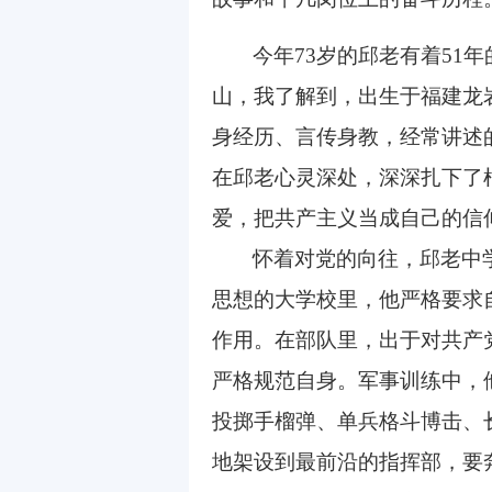
今年
73
岁的邱老有着
51
年
山，我了解到，出生于福建龙
身经历、言传身教，经常讲述
在邱老心灵深处，深深扎下了
爱，把共产主义当成自己的信
怀着对党的向往，邱老中
思想的大学校里，他严格要求
作用。在部队里，出于对共产
严格规范自身。军事训练中，
投掷手榴弹、单兵格斗博击、
地架设到最前沿的指挥部，要