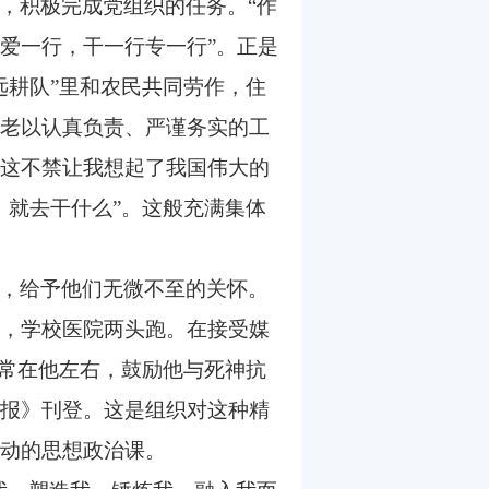
，积极完成党组织的任务。“作
爱一行，干一行专一行”。正是
远耕队”里和农民共同劳作，住
老以认真负责、严谨务实的工
这不禁让我想起了我国伟大的
，就去干什么”。这般充满集体
，给予他们无微不至的关怀。
，学校医院两头跑。在接受媒
老常在他左右，鼓励他与死神抗
报》刊登。这是组织对这种精
动的思想政治课。