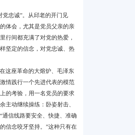
对党忠诚”。从邱老的开门见
的体会，尤其是党员父亲的亲
里行间都充满了对党的热爱，
样坚定的信念，对党忠诚、热
在这座革命的大熔炉、毛泽东
激情践行一个先进代表的模范
上的考验，用一名党员的要求
余主动继续操练：卧姿射击、
“通信线路要安全、快捷、准确
的信念咬牙坚持。”这种只有在