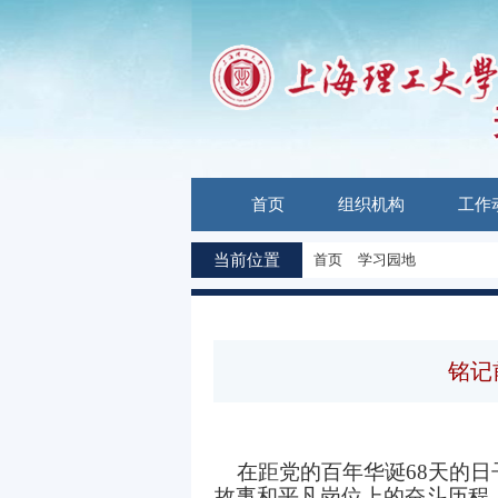
首页
组织机构
工作
当前位置
首页
学习园地
铭记
在距党的百年华诞
68
天的日
故事和平凡岗位上的奋斗历程